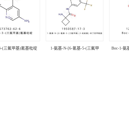
-3-(三氟甲基)氰基吡啶
1-氨基-N-[6-氰基-5-(三氟甲
Boc-1-
62-62-6阿帕他胺中间体
基)-3-吡啶基]-环丁烷甲酰胺
10
1950587-17-3