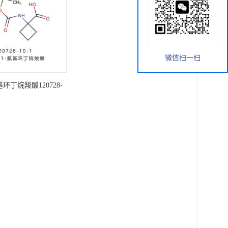
微信扫一扫
氨基环丁烷羧酸120728-
-1阿帕他胺中间体