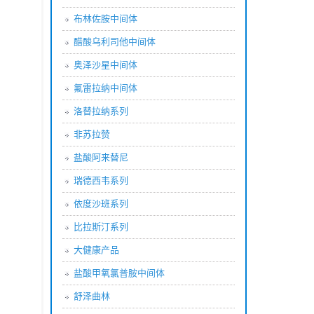
布林佐胺中间体
醋酸乌利司他中间体
奥泽沙星中间体
氟雷拉纳中间体
洛替拉纳系列
非苏拉赞
盐酸阿来替尼
瑞德西韦系列
依度沙班系列
比拉斯汀系列
大健康产品
盐酸甲氧氯普胺中间体
舒泽曲林