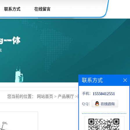
联系方式
在线留言
联系方式
手机：
15550412551
您当前的位置：
网站首页
>
产品展厅
>
阿帕他胺中间体
Q Q：