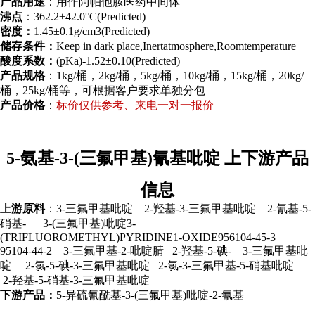
产品用途
：用作阿帕他胺医药中间体
沸点
：362.2±42.0°C(Predicted)
密度：
1.45±0.1g/cm3(Predicted)
储存条件：
Keep in dark place,Inertatmosphere,Roomtemperature
酸度系数：
(pKa)-1.52±0.10(Predicted)
产品规格
：1kg/桶，2kg/桶，5kg/桶，10kg/桶，15kg/桶，20kg/
桶，25kg/桶等，可根据客户要求单独分包
产品价格
：
标价仅供参考、来电一对一报价
5-氨基-3-(三氟甲基)氰基吡啶 上下游产品
信息
上游原料
：3-三氟甲基吡啶 2-羟基-3-三氟甲基吡啶 2-氰基-5-
硝基- 3-(三氟甲基)吡啶3-
(TRIFLUOROMETHYL)PYRIDINE1-OXIDE956104-45-3
95104-44-2 3-三氟甲基-2-吡啶腈 2-羟基-5-碘- 3-三氟甲基吡
啶 2-氯-5-碘-3-三氟甲基吡啶 2-氯-3-三氟甲基-5-硝基吡啶
2-羟基-5-硝基-3-三氟甲基吡啶
下游产品：
5-异硫氰酰基-3-(三氟甲基)吡啶-2-氰基