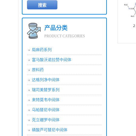
产品分类
PRODUCT CATEGORIES
局麻药系列
富马酸沃诺拉赞中间体
原料药
达格列净中间体
瑞司美替罗系列
来特莫韦中间体
乌帕替尼中间体
克立硼罗中间体
磷酸芦可替尼中间体