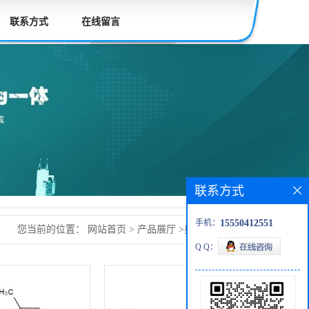
联系方式
在线留言
联系方式
手机：
15550412551
您当前的位置：
网站首页
>
产品展厅
>
奥泽沙星中间体
Q Q：