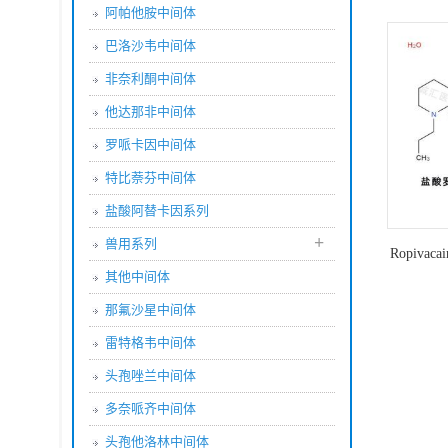
阿帕他胺中间体
巴洛沙韦中间体
非奈利酮中间体
他达那非中间体
罗哌卡因中间体
特比萘芬中间体
盐酸阿替卡因系列
+
兽用系列
Ropivaca
其他中间体
哌卡
那氟沙星中间体
雷特格韦中间体
头孢唑兰中间体
多奈哌齐中间体
头孢他洛林中间体