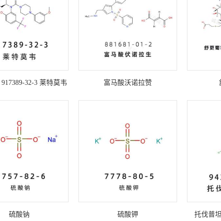
17389-32-3 莱特莫韦
富马酸沃诺拉赞
硫酸钠
硫酸钾
托伐普坦磷