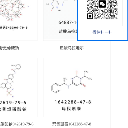
微信扫一扫
舒更葡糖钠
盐酸乌拉地尔
酸钠942619-79-6
玛伐凯泰1642288-47-8