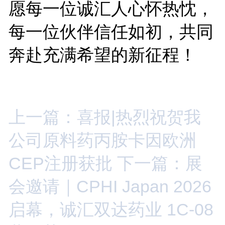
愿每一位诚汇人心怀热忱，
每一位伙伴信任如初，共同
奔赴充满希望的新征程！
上一篇：喜报|热烈祝贺我
公司原料药丙胺卡因欧洲
CEP注册获批
下一篇：展
会邀请｜CPHI Japan 2026
启幕，诚汇双达药业 1C-08