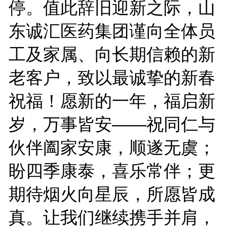
停。值此辞旧迎新之际，山
东诚汇医药集团谨向全体员
工及家属、向长期信赖的新
老客户，致以最诚挚的新春
祝福！愿新的一年，福启新
岁，万事皆安——祝同仁与
伙伴阖家安康，顺遂无虞；
盼四季康泰，喜乐常伴；更
期待烟火向星辰，所愿皆成
真。让我们继续携手并肩，