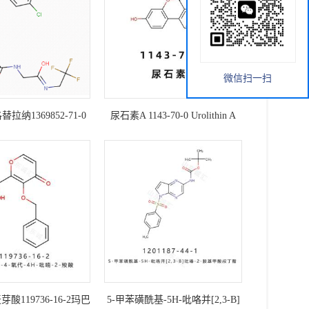
微信扫一扫
r洛替拉纳1369852-71-0
尿石素A 1143-70-0 Urolithin A
酸119736-16-2玛巴
5-甲苯磺酰基-5H-吡咯并[2,3-B]