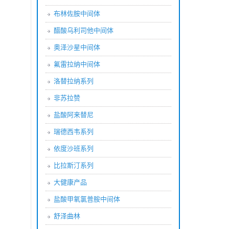
布林佐胺中间体
醋酸乌利司他中间体
奥泽沙星中间体
氟雷拉纳中间体
洛替拉纳系列
非苏拉赞
盐酸阿来替尼
瑞德西韦系列
依度沙班系列
比拉斯汀系列
大健康产品
盐酸甲氧氯普胺中间体
舒泽曲林