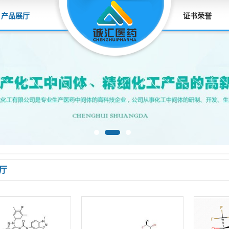
产品展厅
证书荣誉
厅