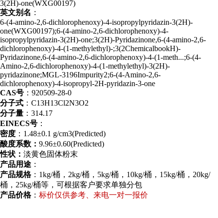
3(2H)-one(WXG00197)
英文别名
：
6-
(4-amino-2,6-dichlorophenoxy)-4-isopropylpyridazin-3(2H)-
one(WXG00197);6-(4-amino-2,6-dichlorophenoxy)-4-
isopropylpyridazin-3(2H)-one;3(2H)-Pyridazinone,6-(4-amino-2,6-
dichlorophenoxy)-4-(1-methylethyl)-;3(2ChemicalbookH)-
Pyridazinone,6-(4-amino-2,6-dichlorophenoxy)-4-(1-meth...;6-(4-
Amino-2,6-dichlorophenoxy)-4-(1-methylethyl)-3(2H)-
pyridazinone;MGL-3196Impurity2;6-(4-Amino-2,6-
dichlorophenoxy)-4-isopropyl-2H-pyridazin-3-one
CAS
号
：
920509-28-0
分子式
：
C13H13Cl2N3O2
分子量
：
314.17
EINECS号
：
密度
：1.48±0.1 g/cm3(Predicted)
酸度系数：
9.96±0.60(Predicted)
性状：
淡黄色固体
粉末
产品用途
：
产品规格
：1kg/桶，2kg/桶，5kg/桶，10kg/桶，15kg/桶，20kg/
桶，25kg/桶等，可根据客户要求单独分包
产品价格
：
标价仅供参考、来电一对一报价