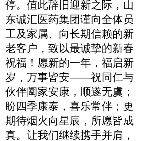
停。值此辞旧迎新之际，山
东诚汇医药集团谨向全体员
工及家属、向长期信赖的新
老客户，致以最诚挚的新春
祝福！愿新的一年，福启新
岁，万事皆安——祝同仁与
伙伴阖家安康，顺遂无虞；
盼四季康泰，喜乐常伴；更
期待烟火向星辰，所愿皆成
真。让我们继续携手并肩，