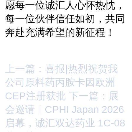
愿每一位诚汇人心怀热忱，
每一位伙伴信任如初，共同
奔赴充满希望的新征程！
上一篇：喜报|热烈祝贺我
公司原料药丙胺卡因欧洲
CEP注册获批
下一篇：展
会邀请｜CPHI Japan 2026
启幕，诚汇双达药业 1C-08