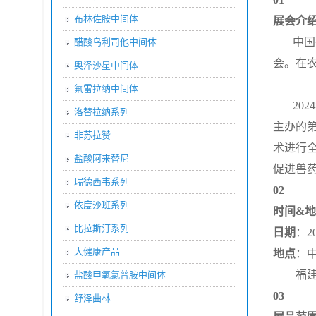
布林佐胺中间体
展会介
中国
醋酸乌利司他中间体
会。在
奥泽沙星中间体
氟雷拉纳中间体
20
洛替拉纳系列
主办的第
非苏拉赞
术进行
盐酸阿来替尼
促进兽
瑞德西韦系列
02
依度沙班系列
时间&
比拉斯汀系列
日期
：20
大健康产品
地点
：
福建省厦
盐酸甲氧氯普胺中间体
03
舒泽曲林