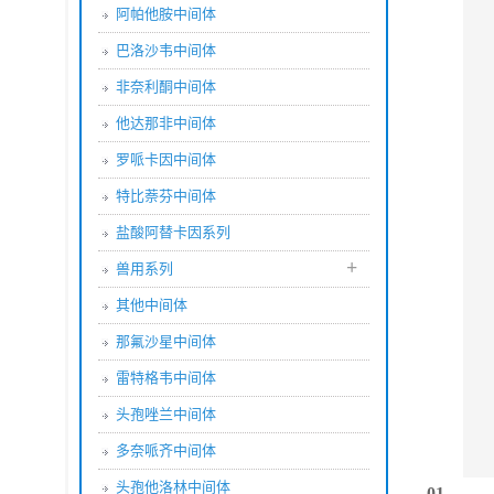
阿帕他胺中间体
巴洛沙韦中间体
非奈利酮中间体
他达那非中间体
罗哌卡因中间体
特比萘芬中间体
盐酸阿替卡因系列
+
兽用系列
其他中间体
那氟沙星中间体
雷特格韦中间体
头孢唑兰中间体
多奈哌齐中间体
头孢他洛林中间体
01