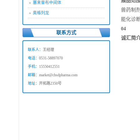
展品范
塞来昔布中间体
兽药制
奥格列龙
能化诊
04
联系方式
诚汇简
联系人：
王经理
电话：
0531-58897070
手机：
15550412551
邮箱：
market@chsdpharma.com
地址：
开拓路2350号