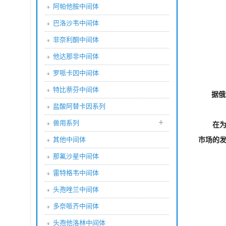
阿帕他胺中间体
巴洛沙韦中间体
非奈利酮中间体
他达那非中间体
罗哌卡因中间体
特比萘芬中间体
据俄
盐酸阿替卡因系列
+
兽用系列
在
其他中间体
市场的
那氟沙星中间体
雷特格韦中间体
头孢唑兰中间体
多奈哌齐中间体
头孢他洛林中间体