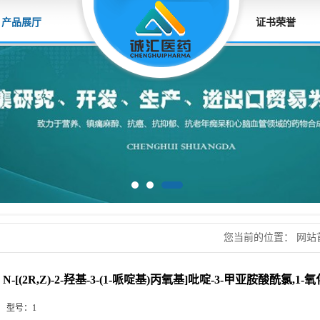
产品展厅
证书荣誉
您当前的位置：
网站
啶-3-甲亚胺酸酰氯,1
N-[(2R,Z)-2-羟基-3-(1-哌啶基)丙氧基]吡啶-3-甲亚胺酸酰氯,1
型号：
1