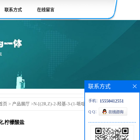
联系方式
在线留言
联系方式
手机：
15550412551
首页
>
产品展厅
>
N-[(2R,Z)-2-羟基-3-(1-哌啶基)丙氧基]吡
Q Q：
-氧化,柠檬酸盐
-氧化,柠檬酸盐