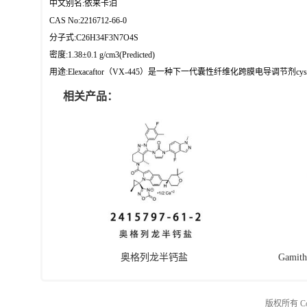
中文别名:依来卡泊
CAS No:2216712-66-0
分子式:C26H34F3N7O4S
密度:1.38±0.1 g/cm3(Predicted)
用途:Elexacaftor（VX-445）是一种下一代囊性纤维化跨膜电导调节剂cystic fibr
相关产品：
奥格列龙半钙盐
Gamit
版权所有 Copy