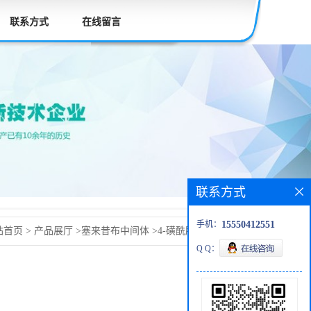
联系方式
在线留言
联系方式
手机：
15550412551
站首页
>
产品展厅
>
塞来昔布中间体
>
4-磺酰胺基苯肼盐酸盐
Q Q：