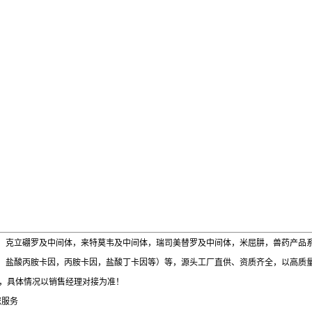
，克立硼罗及中间体，来特莫韦及中间体，瑞司美替罗及中间体，米屈肼，兽药产品
，盐酸丙胺卡因，丙胺卡因，盐酸丁卡因等）等，源头工厂直供、资质齐全，以高质
考，具体情况以销售经理对接为准！
您服务