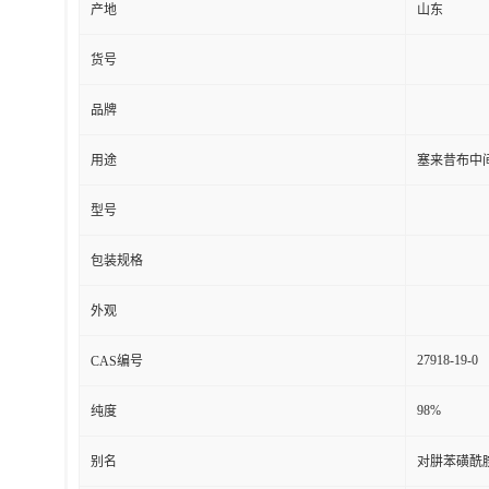
产地
山东
货号
品牌
用途
塞来昔布中
型号
包装规格
外观
27918-19-0
CAS编号
98%
纯度
别名
对肼苯磺酰