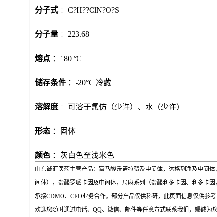
分子式
：C?H??ClN?O?S
分子量
：223.68
熔点
：180 °C
储存条件
：-20°C 冷藏
溶解度
：可溶于氯仿（少许）、水（少许）
形态
：固体
颜色
：灰白色至浅米色
山东诚汇医药主营产品：富马酸沃诺拉赞及中间体，达格列净及中间体
间体），盐酸罗哌卡因及中间体，局麻系列（盐酸利多卡因、利多卡因
承接
CDMO、CRO业务合作。部分产品仅供科研，此页面信息仅供参
欢迎您随时通过电话、
QQ、微信、邮件等任意方式联系我们，竭诚为