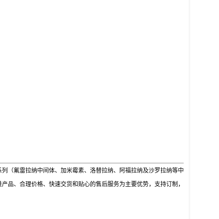
系列（氟雷拉纳中间体、加米霉素、洛替拉纳、阿福拉纳及沙罗拉纳等中
量产品、合理价格、快速交货和贴心的售后服务为主要优势，支持订制，