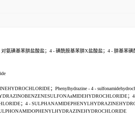
基苯肼盐酸盐；4 - 磺酰胺基苯肼X盐酸盐；4 - 肼基苯磺酰胺盐酸
ide
ROCHLORIDE；Phenylhydrazine - 4 - sulfonamidehydrochl
YDRAZINOBENZENESULFONAaMIDEHYDROCHLORIDE；4 
LORIDE；4 - SULPHANAMIDEPHENYLHYDRAZINEHYDRO
SULPHONAMIDOPHENYLHYDRAZINEHYDROCHLORIDE