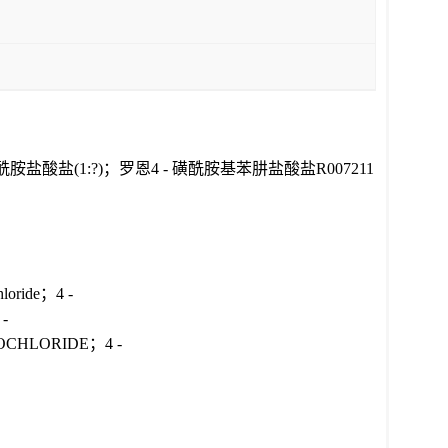
盐(1:?)；罗恩4 - 磺酰胺基苯肼盐酸盐R007211
oride；4 -
-
CHLORIDE；4 -