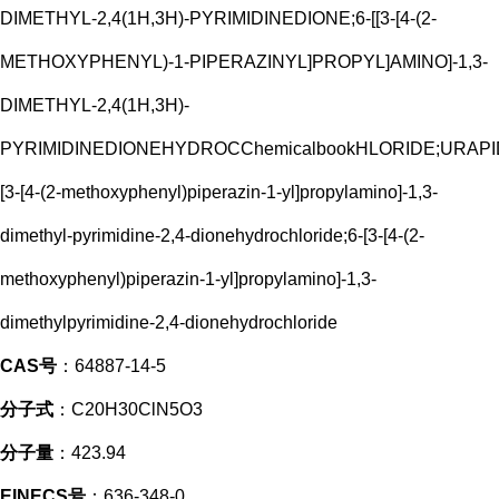
DIMETHYL-2,4(1H,3H)-PYRIMIDINEDIONE;6-[[3-[4-(2-
METHOXYPHENYL)-1-PIPERAZINYL]PROPYL]AMINO]-1,3-
DIMETHYL-2,4(1H,3H)-
PYRIMIDINEDIONEHYDROCChemicalbookHLORIDE;URA
[3-[4-(2-methoxyphenyl)piperazin-1-yl]propylamino]-1,3-
dimethyl-pyrimidine-2,4-dionehydrochloride;6-[3-[4-(2-
methoxyphenyl)piperazin-1-yl]propylamino]-1,3-
dimethylpyrimidine-2,4-dionehydrochloride
CAS号
：64887-14-5
分子式
：C20H30ClN5O3
分子量
：423.94
EINECS号
：636-348-0