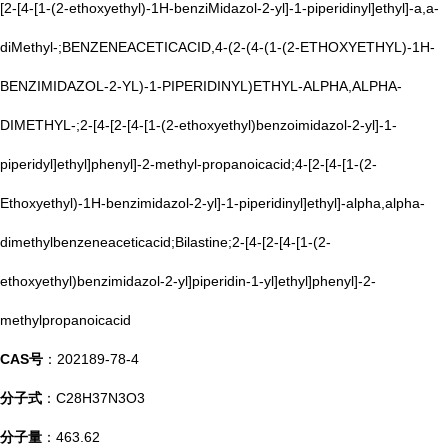
[2-[4-[1-(2-ethoxyethyl)-1H-benziMidazol-2-yl]-1-piperidinyl]ethyl]-a,a-
diMethyl-;BENZENEACETICACID,4-(2-(4-(1-(2-ETHOXYETHYL)-1H-
BENZIMIDAZOL-2-YL)-1-PIPERIDINYL)ETHYL-ALPHA,ALPHA-
DIMETHYL-;2-[4-[2-[4-[1-(2-ethoxyethyl)benzoimidazol-2-yl]-1-
piperidyl]ethyl]phenyl]-2-methyl-propanoicacid;4-[2-[4-[1-(2-
Ethoxyethyl)-1H-benzimidazol-2-yl]-1-piperidinyl]ethyl]-alpha,alpha-
dimethylbenzeneaceticacid;Bilastine;2-[4-[2-[4-[1-(2-
ethoxyethyl)benzimidazol-2-yl]piperidin-1-yl]ethyl]phenyl]-2-
methylpropanoicacid
CAS号
：202189-78-4
分子式
：C28H37N3O3
分子量
：463.62