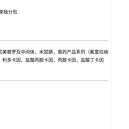
要求单独分包
司美替罗及中间体，米屈肼，兽药产品系列（氟雷拉纳
、利多卡因，盐酸丙胺卡因，丙胺卡因，盐酸丁卡因