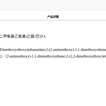
产品
详情
2,2-二甲氧基乙氧基)乙胺;巴沙A
Dimethoxyethoxy)ethanamine;2-(2-aminoethoxy)-1,1-dimethoxyethane;
;2-（2-aminoethoxy)-1,1-dinmethoxyethane;2-(2,2-dimethoxyethoxy)e