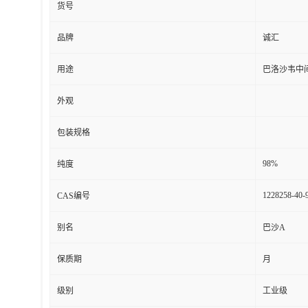
货号
品牌
诚汇
用途
巴洛沙韦中
外观
包装规格
98%
纯度
1228258-40-
CAS编号
别名
巴沙A
保质期
月
级别
工业级