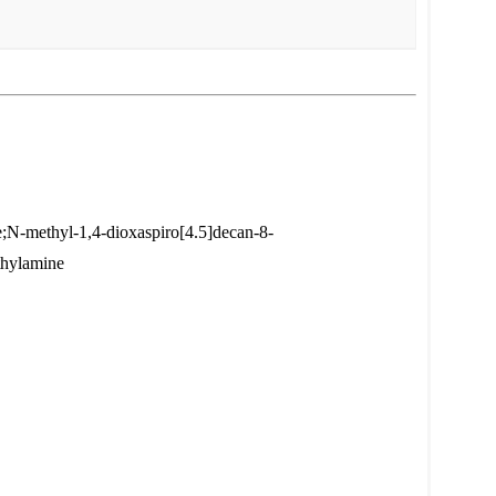
N-methyl-1,4-dioxaspiro[4.5]decan-8-
thylamine