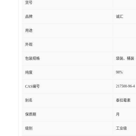
货号
品牌
诚汇
用途
外观
包装规格
袋装、桶装
98%
纯度
217500-96-4
CAS编号
别名
泰拉霉素
保质期
月
级别
工业级