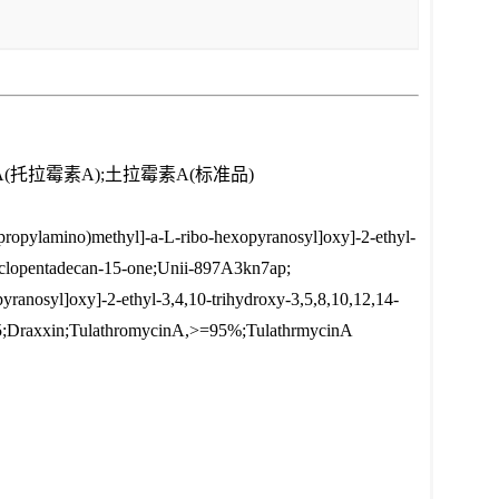
A(托拉霉素A);土拉霉素A(标准品)
lamino)methyl]-a-L-ribo-hexopyranosyl]oxy]-2-ethyl-
cyclopentadecan-15-one;Unii-897A3kn7ap;
nosyl]oxy]-2-ethyl-3,4,10-trihydroxy-3,5,8,10,12,14-
295;Draxxin;TulathromycinA,>=95%;TulathrmycinA