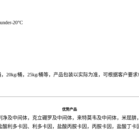
r,under-20°C
15kg/桶，20kg/桶，25kg/桶等，产品包装以实际为准，可根据客户
优势产品
列净及中间体，克立硼罗及中间体，来特莫韦及中间体，米屈肼
盐酸利多卡因、利多卡因，盐酸丙胺卡因，丙胺卡因，盐酸丁卡