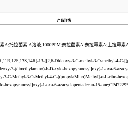
产品
详情
素A;托拉菌素 A溶液,1000PPM;泰拉菌素A;泰拉霉素A;土拉霉素
S,13S,14R)-13-[[2,6-Dideoxy-3-C-methyl-3-O-methyl-4-C-[(propy
trideoxy-3-(dimethylamino)-b-D-xylo-hexopyranosyl]oxy]-1-oxa-6-aza
3-C-Methyl-3-O-Methyl-4-C-[(propylaMino)Methyl]-α-L-ribo-hexopyra
xylo-hexopyranosyl]oxy]-1-oxa-6-azacyclopentadecan-15-one;CP472