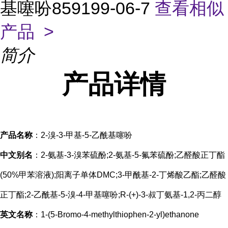
基噻吩859199-06-7
查看相似
产品 >
简介
产品
详情
产品名称
：2-溴-3-甲基-5-乙酰基噻吩
中文别名
：2-氨基-3-溴苯硫酚;2-氨基-5-氟苯硫酚;乙醛酸正丁酯
(50%甲苯溶液);阳离子单体DMC;3-甲酰基-2-丁烯酸乙酯;乙醛酸
正丁酯;2-乙酰基-5-溴-4-甲基噻吩;R-(+)-3-叔丁氨基-1,2-丙二醇
英文名称
：1-(5-Bromo-4-methylthiophen-2-yl)ethanone