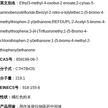
英文别名
：Ethyl3-methyl-4-oxobut-2-enoate;2-cynao-5-
aminobenzotrifluride;Benzyl-2-nitro-o-tolylether;1-(5-bromo-4-
methylthiophen-2-yl)ethanone;REFDUPL:2-Acetyl-5-bromo-4-
methylthiophene;3-[4-(Trifluoromethy;1-(5-Bromo-4-
chlorothiophen-2-yl)ethanone;1-(5-bromo-4-methyl-2-
thiophenyl)ethanone
CAS号
：859199-06-7
分子式
：C7H7BrOS
分子量
：219.1
EINECS号
：918-155-6
性状：
橘红色粉末
产品用途
：用作洛替拉纳医药中间体