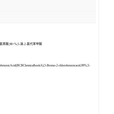
-2-氯苯酸,98+%;5-溴-2-氯代苯甲酸
oicAcid(BCBChemicalbookA);5-Bromo-2-chlorobenzoicacid,99%;5-