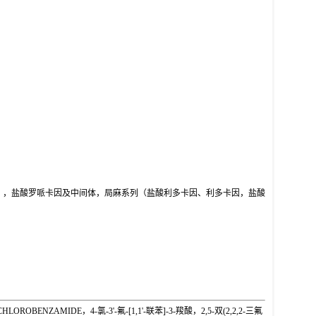
），盐酸罗哌卡因及中间体，局麻系列（盐酸利多卡因、利多卡因，盐酸
。
BENZAMIDE，4-氯-3'-氟-[1,1'-联苯]-3-羧酸，2,5-双(2,2,2-三氟