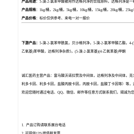
产品用途
：
5-溴-2-氯苯甲酸被用作达格列净的合成原料，达格列净是
产品规格
：
1kg/桶，2kg/桶，5kg/桶，10kg/桶，15kg/桶，20kg/
产品价格
：标价仅供参考、来电一对一报价
下游产品：
5-溴-2-氯苯甲酰氯，贝沙格列净，5-溴-2-氯苯甲酸乙酯，4-(5-溴-2-
乙氧基)苯甲酸，达格列净杂质5，(5-溴-2-氯苯基)(4-乙氧苯基)甲酮
诚汇医药主营产品：富马酸沃诺拉赞及中间体，达格列净及中间体，克
利多卡因、利多卡因，盐酸丙胺卡因，丙胺卡因，盐酸丁卡因等）等，
欢迎您随时通过电话、
QQ、微信、邮件等任意方式联系我们，竭诚为
1. 产品订购请联系展台电话
2. 可提供13%增值税发票