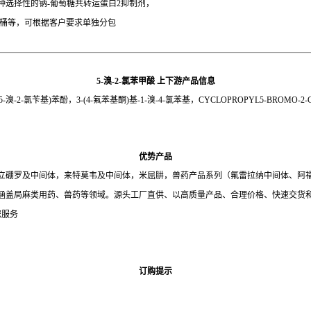
一种选择性的钠-葡萄糖共转运蛋白2抑制剂，
桶，25kg/桶等，可根据客户要求单独分包
5-溴-2-氯苯甲酸
上下游产品信息
氯苄基)苯酚，3-(4-氟苯基酮)基-1-溴-4-氯苯基，CYCLOPROPYL5-BROMO-2-CHLORO
优势产品
立硼罗及中间体，来特莫韦及中间体，米屈肼，兽药产品系列（氟雷拉纳中间体、阿
涵盖局麻类用药、兽药等领域。源头工厂直供、以高质量产品、合理价格、快速交货
您服务
订购提示