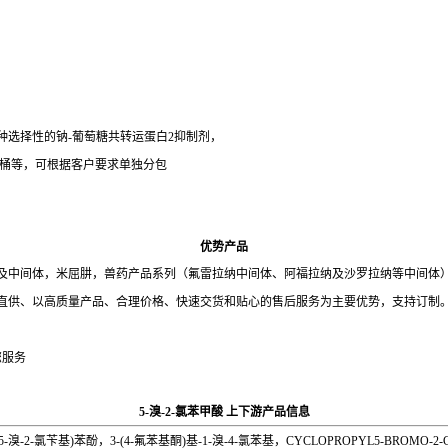
一种选择性的钠-葡萄糖共转运蛋白2抑制剂，
桶，25kg/桶等，可根据客户要求单独分包
优势产品
及中间体，米屈肼，兽药产品系列（氟雷拉纳中间体、阿福拉纳及沙罗拉纳等中间体
直供、以高质量产品、合理价格、快速交货和贴心的售后服务为主要优势，支持订制
您服务
5-溴-2-氯苯甲酸 上下游产品信息
氯苄基)苯酚，3-(4-氟苯基酮)基-1-溴-4-氯苯基，CYCLOPROPYL5-BROMO-2-CHLORO