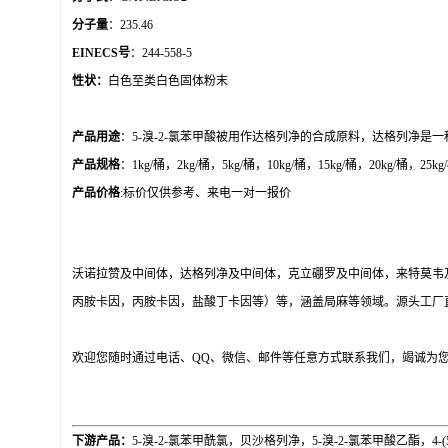
分子量
：235.46
EINECS号
：244-558-5
性状：
白色至类白色固体粉末
产品用途
：
5-溴-2-氯苯甲酸被用作达格列净的合成原料，达格列净是
产品规格
：
1kg/桶，2kg/桶，5kg/桶，10kg/桶，15kg/桶，20kg/
产品价格
:标价仅供参考、来电一对一报价
沃诺拉赞及中间体，达格列净及中间体，克立硼罗及中间体，来特莫韦
丙胺卡因，丙胺卡因，盐酸丁卡因等）等，涵盖局麻等领域。源头工厂
欢迎您随时通过电话、
QQ、微信、邮件等任意方式联系我们，竭诚为
下游产品：
5-溴-2-氯苯甲酰氯，贝沙格列净，5-溴-2-氯苯甲酸乙酯，4-(5-溴-2-