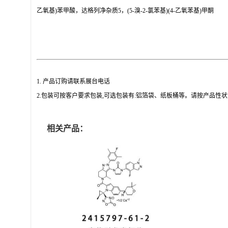
乙氧基)苯甲酸，达格列净杂质5，(5-溴-2-氯苯基)(4-乙氧苯基)甲酮
1. 产品订购请联系展台电话
2.包装可按客户要求包装,可选包装有:铝箔袋、纸板桶等。请按产品性
相关产品：