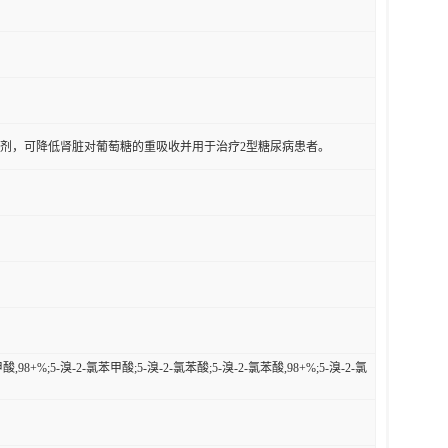
抑制剂，可降低肾脏对葡萄糖的重吸收并用于治疗2型糖尿病患者。
酸,98+%;5-溴-2-氯苯甲酸;5-溴-2-氯苯酸;5-溴-2-氯苯酸,98+%;5-溴-2-氯