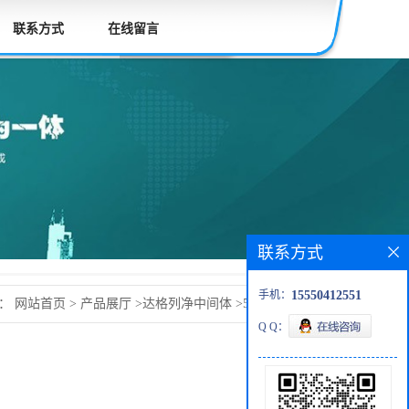
联系方式
在线留言
联系方式
手机：
15550412551
置：
网站首页
>
产品展厅
>
达格列净中间体
>
5-溴-2-氯苯甲酸
Q Q：