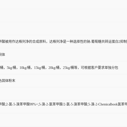
-氯苯甲酸被用作达格列净的合成原料，达格列净是一种选择性的钠-葡萄糖共转运蛋白2
间体
kg/桶，5kg/桶，10kg/桶，15kg/桶，20kg/桶，25kg/桶等，可根据客户要求单独分包
色固体粉末
甲酸;2-氯-5-溴苯甲酸99%+;5-溴-2-氯苯甲酸/2-氯-5-溴苯甲酸;5-溴-2-Chemicalbook氯苯甲