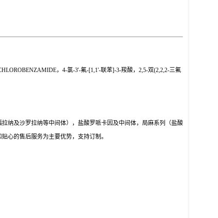
BENZAMIDE，4-氯-3'-氟-[1,1'-联苯]-3-羧酸，2,5-双(2,2,2-三氟
福拉纳及沙罗拉纳等中间体），盐酸罗哌卡因及中间体，局麻系列（盐酸
和贴心的售后服务为主要优势，支持订制。