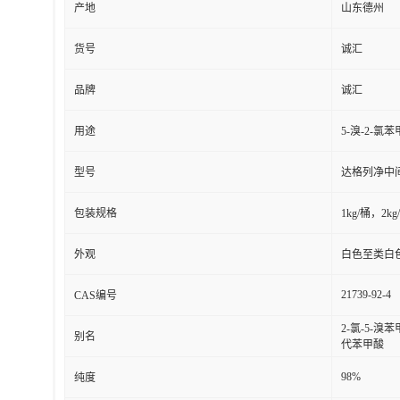
产地
山东德州
货号
诚汇
品牌
诚汇
用途
5-溴-2
型号
达格列净中
包装规格
1kg/桶，2
外观
白色至类白
21739-92-4
CAS编号
2-氯-5-溴苯
别名
代苯甲酸
98%
纯度