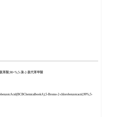
-2-氯苯酸,98+%;5-溴-2-氯代苯甲酸
oicAcid(BCBChemicalbookA);5-Bromo-2-chlorobenzoicacid,99%;5-