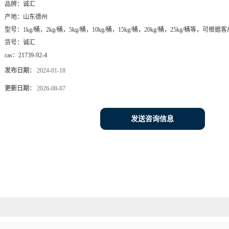
品牌：
诚汇
产地：
山东德州
型号：
1kg/桶，2kg/桶，5kg/桶，10kg/桶，15kg/桶，20kg/桶，25kg/桶等，可
货号：
诚汇
cas：
21739-92-4
发布日期：
2024-01-18
更新日期：
2026-08-07
发送咨询信息