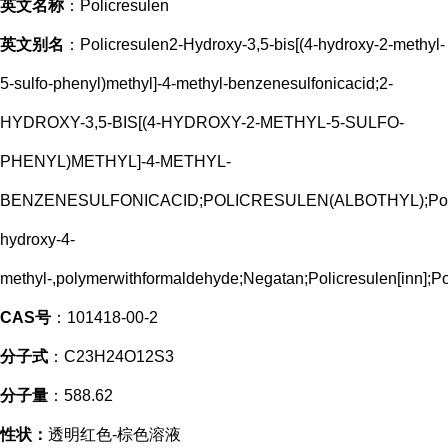
英文名称
：Policresulen
英文别名
：Policresulen2-Hydroxy-3,5-bis[(4-hydroxy-2-methyl-
5-sulfo-phenyl)methyl]-4-methyl-benzenesulfonicacid;2-
HYDROXY-3,5-BIS[(4-HYDROXY-2-METHYL-5-SULFO-
PHENYL)METHYL]-4-METHYL-
BENZENESULFONICACID;POLICRESULEN(ALBOTHYL);Policr
hydroxy-4-
methyl-,polymerwithformaldehyde;Negatan;Policresulen[inn];P
CAS号
：101418-00-2
分子式
：C23H24O12S3
分子量
：588.62
性状：
透明红色-棕色溶液