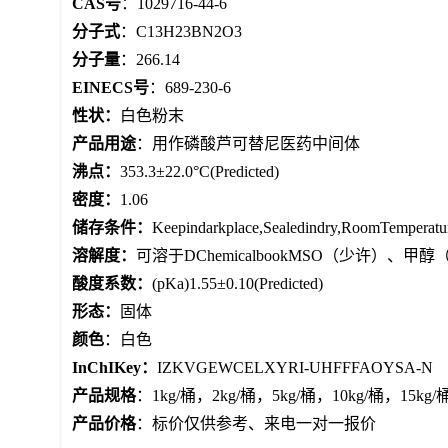
CAS号
：1029716-44-6
分子式
：C13H23BN2O3
分子量
：266.14
EINECS号
：689-230-6
性状：
白色粉末
产品用途
：用作磷酸芦可替尼医药中间体
沸点：
353.3±22.0°C(Predicted)
密度：
1.06
储存条件：
Keepindarkplace,Sealedindry,RoomTemperatu
溶解度：
可溶于DChemicalbookMSO（少许）、甲
酸度系数：
(pKa)1.55±0.10(Predicted)
形态：
固体
颜色
：白色
InChIKey：
IZKVGEWCELXYRI-UHFFFAOYSA-N
产品规格
：1kg/桶，2kg/桶，5kg/桶，10kg/桶，1
产品价格
：标价仅供参考、来电一对一报价