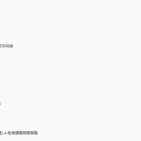
尼中间体
6
乙基)-4-吡唑硼酸频哪醇酯