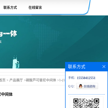
联系方式
在线留言
联系方式
手机：
15550412551
首页
>
产品展厅
>
磷酸芦可替尼中间体
>
1-(1-乙氧基乙
Q Q：
酯1029716-44-6磷酸芦可替尼中间体
替尼中间体