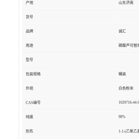
产地
山东济南
货号
品牌
诚汇
用途
磷酸芦可替
型号
包装规格
桶装
外观
白色粉末
1029716-44-
CAS编号
98%
纯度
别名
1-1-(乙氧