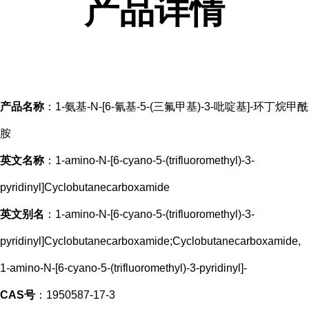
产品
详情
产品名称
：1-氨基-N-[6-氰基-5-(三氟甲基)-3-吡啶基]-环丁烷甲酰
胺
英文名称
：1-amino-N-[6-cyano-5-(trifluoromethyl)-3-
pyridinyl]Cyclobutanecarboxamide
英文别名
：1-amino-N-[6-cyano-5-(trifluoromethyl)-3-
pyridinyl]Cyclobutanecarboxamide;Cyclobutanecarboxamide,
1-amino-N-[6-cyano-5-(trifluoromethyl)-3-pyridinyl]-
CAS号
：1950587-17-3