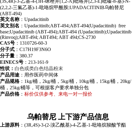
(3S,4R)-3-乙基-4-(3H-咪唑并[1,2-A]吡咯并[2,3-E]吡嗪-8-基)-N-
(2,2,2-三氟乙基)-1-吡咯烷甲酰胺;UPADACITINIB乌帕替尼
(ABT-494)
英文名称
：Upadacitinib
英文别名
：Upadacitinib;ABT-494;ABT-494(Upadacitinib) free
base;Upadacitinib (ABT-494);ABT-494 (Upadacitinib);Upadacitinib
(Rinvoq);ABT-494; ABT494; ABT 494;CS-2730
CAS号
：1310726-60-3
分子式
：C17H19F3N6O
分子量
：380.37
EINECS号
：213-161-9
性状：
白色或类白色结晶粉末
产品用途
：用作医药中间体
产品规格
：1kg/桶，2kg/桶，5kg/桶，10kg/桶，15kg/桶，20kg/
桶，25kg/桶等，可根据客户要求单独分包
产品价格
：
标价仅供参考、来电一对一报价
乌帕替尼 上下游产品信息
上游原料
：(3R,4S)-3-(2-溴乙酰基)-4-乙基-1-吡咯烷羧酸苄酯