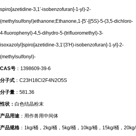
spiro[azetidine-3,1'-isobenzofuran]-1-yl)-2-
(methylsulfonyl)ethanone;Ethanone,1-[5'-[(5S)-5-(3,5-dichloro-
4-fluorophenyl)-4,5-dihydro-5-(trifluoromethyl)-3-
isoxazolyl]spiro[azetidine-3,1'(3'H)-isobenzofuran]-1-yl]-2-
(methylsulfonyl)-
CAS号
：
1398609-39-6
分子式
：
C23H18Cl2F4N2O5S
分子量
：
581.36
性状：
白色结晶粉末
产品用途
：用作兽用中间体
产品规格
：
1kg/桶，2kg/桶，5kg/桶，10kg/桶，15kg/桶，20kg/