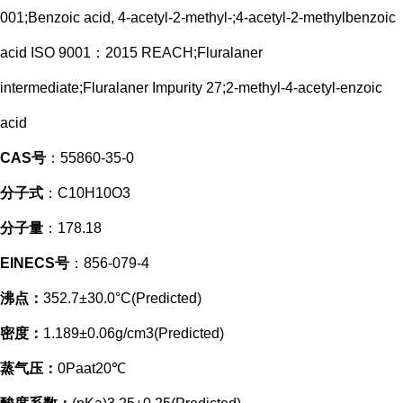
001;Benzoic acid, 4-acetyl-2-methyl-;4-acetyl-2-methylbenzoic
acid ISO 9001：2015 REACH;Fluralaner
intermediate;Fluralaner Impurity 27;2-methyl-4-acetyl-enzoic
acid
CAS号
：55860-35-0
分子式
：C10H10O3
分子量
：178.18
EINECS号
：856-079-4
沸点：
352.7±30.0°C(Predicted)
密度：
1.189±0.06g/cm3(Predicted)
蒸气压：
0Paat20℃