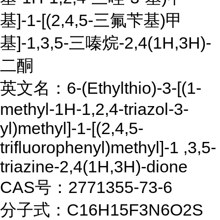
基]-1-[(2,4,5-三氟苄基)甲
基]-1,3,5-三嗪烷-2,4(1H,3H)-
二酮
英文名：6-(Ethylthio)-3-[(1-
methyl-1H-1,2,4-triazol-3-
yl)methyl]-1-[(2,4,5-
trifluorophenyl)methyl]-1 ,3,5-
triazine-2,4(1H,3H)-dione
CAS号：2771355-73-6
分子式：C16H15F3N6O2S