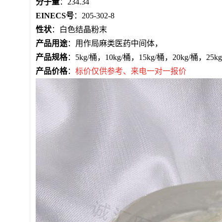
分子量
：
234.34
EINECS号
：
205-302-8
性状
：
白色结晶粉末
产品用途
：用作局麻类医药中间体，
产品规格
：
5kg/桶，10kg/桶，15kg/桶，20kg/
产品价格
：
标价仅供参考、来电一对一报价