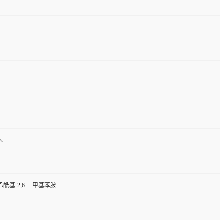
末
乙酰基-2,6-二甲基苯胺