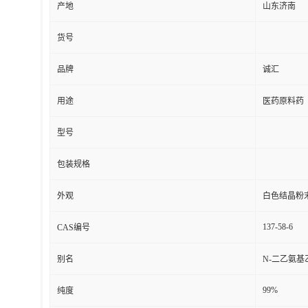
产地
山东济南
货号
品牌
诚汇
用途
医药原料药
型号
包装规格
外观
白色结晶粉
137-58-6
CAS编号
别名
N-二乙氨基
99%
纯度