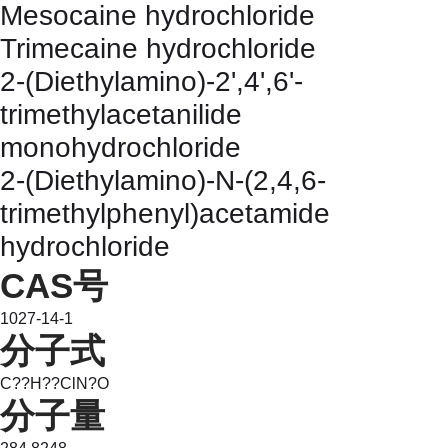
Mesocaine hydrochloride
Trimecaine hydrochloride
2-(Diethylamino)-2',4',6'-
trimethylacetanilide
monohydrochloride
2-(Diethylamino)-N-(2,4,6-
trimethylphenyl)acetamide
hydrochloride
CAS号
1027-14-1
分子式
C??H??ClN?O
分子量