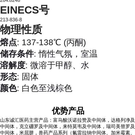
284.8248
EINECS号
213-836-8
物理性质
熔点
: 137-138℃ (丙酮)
储存条件
: 惰性气氛，室温
溶解度
: 微溶于甲醇、水
形态
: 固体
颜色
: 白色至浅棕色
优势产品
山东诚汇医药主营产品：富马酸
沃诺拉赞及中间体，达格列净及
中间体，克立硼罗及中间体，来特莫韦及中间体，
瑞司美替罗及
中间体，
米屈肼，兽药产品系列（氟雷拉纳中间体、
加米霉素、