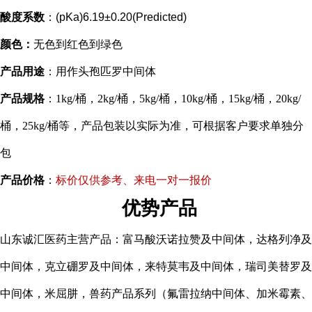
酸度系数
：(pKa)6.19±0.20(Predicted)
颜色：
无色到红色到绿色
产品用途
：用作
头孢匹罗
中间体
产品规格
：1kg/桶，2kg/桶，5kg/桶，10kg/桶，15kg/桶，20kg/
桶，25kg/桶等，
产品包装以实际为准，
可根据客户要求单独分
包
产品价格
：
标价仅供参考、来电一对一报价
优势产品
山东诚汇医药主营产品：富马酸
沃诺拉赞及中间体，达格列净及
中间体，克立硼罗及中间体，来特莫韦及中间体，
瑞司美替罗及
中间体，
米屈肼，兽药产品系列（氟雷拉纳中间体、
加米霉素、