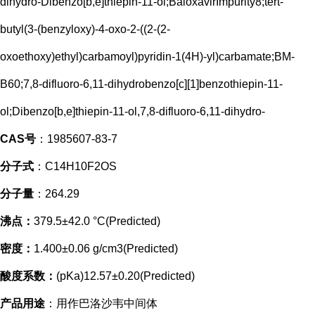
dihydro-Dibenzo[b,e]thiepin-11-ol;BaloxavirImpurity8;tert-
butyl(3-(benzyloxy)-4-oxo-2-((2-(2-
oxoethoxy)ethyl)carbamoyl)pyridin-1(4H)-yl)carbamate;BM-
B60;7,8-difluoro-6,11-dihydrobenzo[c][1]benzothiepin-11-
ol;Dibenzo[b,e]thiepin-11-ol,7,8-difluoro-6,11-dihydro-
CAS号
：1985607-83-7
分子式
：C14H10F2OS
分子量
：264.29
沸点：
379.5±42.0 °C(Predicted)
密度：
1.400±0.06 g/cm3(Predicted)
酸度系数：
(pKa)12.57±0.20(Predicted)
产品用途
：用作巴洛沙韦中间体