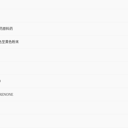
医药原料药
色至黄色粉末
0
RENONE