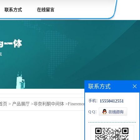
联系方式
在线留言
联系方式
手机：
15550412551
首页
>
产品展厅
>
非奈利酮中间体
>
Finerenone非奈利酮
Q Q：