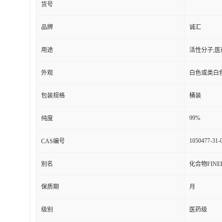
货号
品牌
诚汇
用途
活性分子;
外观
白色或类白
包装规格
桶装
99%
纯度
1050477-31-
CAS编号
别名
化合物FINE
保质期
月
级别
医药级