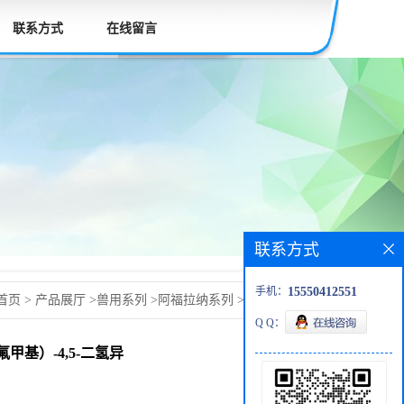
联系方式
在线留言
联系方式
手机：
15550412551
首页
>
产品展厅
>
兽用系列
>
阿福拉纳系列
>
阿福拉纳标准
Q Q：
氯-5-（三氟甲基）苯基）-5-（三氟甲基）-4,5-二氢异恶唑-3-
氟甲基）-4,5-二氢异