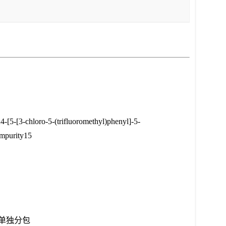
4-[5-[3-chloro-5-(trifluoromethyl)phenyl]-5-
Impurity15
要求单独分包