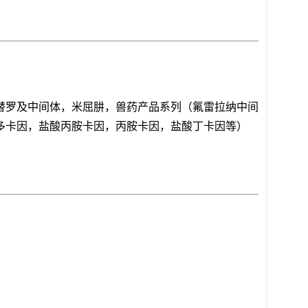
替罗及中间体，米屈肼，兽药产品系列（氟雷拉纳中间
多卡因，盐酸丙胺卡因，丙胺卡因，盐酸丁卡因等）