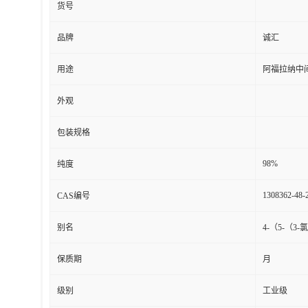
货号
品牌
诚汇
用途
阿福拉纳中
外观
包装规格
98%
纯度
1308362-48-
CAS编号
别名
4-（5-（3
保质期
月
级别
工业级