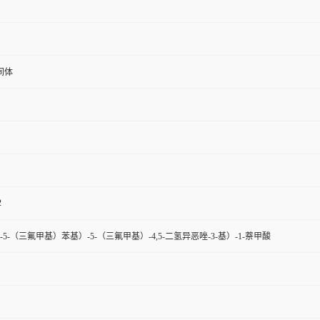
间体
2
-氯-5-（三氟甲基）苯基）-5-（三氟甲基）-4,5-二氢异恶唑-3-基）-1-萘甲酸