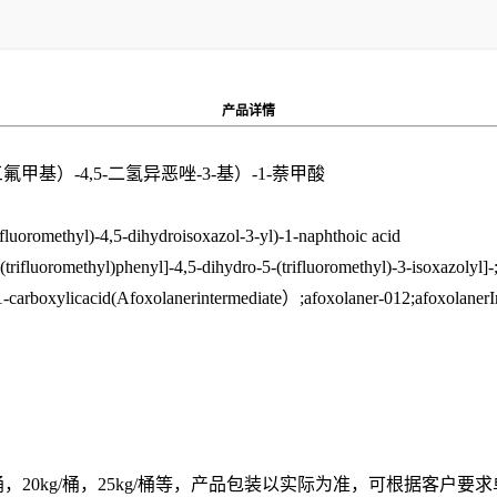
产品
详情
三氟甲基）-4,5-二氢异恶唑-3-基）-1-萘甲酸
ifluoromethyl)-4,5-dihydroisoxazol-3-yl)-1-naphthoic acid
rifluoromethyl)phenyl]-4,5-dihydro-5-(trifluoromethyl)-3-isoxazolyl]-;
e-1-carboxylicacid(Afoxolanerintermediate）;afoxolaner-012;afoxolaner
15kg/桶，20kg/桶，25kg/桶等，产品包装以实际为准，可根据客户