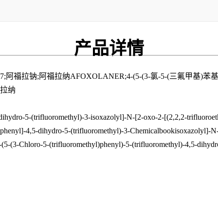
产品
详情
;阿福拉纳AFOXOLANER;4-(5-(3-氯-5-(三氟甲基)苯基)-5-(
弗拉纳
ihydro-5-(trifluoromethyl)-3-isoxazolyl]-N-[2-oxo-2-[(2,2,2-trifluor
phenyl]-4,5-dihydro-5-(trifluoromethyl)-3-Chemicalbookisoxazolyl]-N-[
-(3-Chloro-5-(trifluoromethyl)phenyl)-5-(trifluoromethyl)-4,5-dihydro