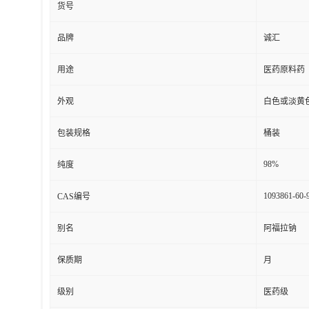
货号
品牌
诚汇
用途
医药原料药
外观
白色或淡黄
包装规格
桶装
98%
纯度
1093861-60-
CAS编号
别名
阿福拉钠
保质期
月
级别
医药级