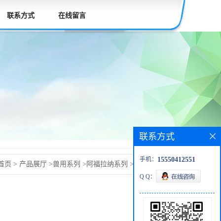
联系方式
在线留言
联系方式
手机：
15550412551
首页
>
产品展厅
>
兽用系列
>
阿福拉纳系列
>
afoxolaner阿福
Q Q：
60-9仅供科研