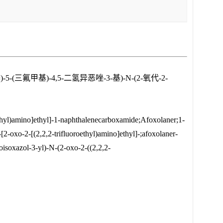
三氟甲基)-4,5-二氢异恶唑-3-基)-N-(2-氧代-2-
oethyl)amino]ethyl]-1-naphthalenecarboxamide;Afoxolaner;1-
2-oxo-2-[(2,2,2-trifluoroethyl)amino]ethyl]-;afoxolaner-
isoxazol-3-yl)-N-(2-oxo-2-((2,2,2-