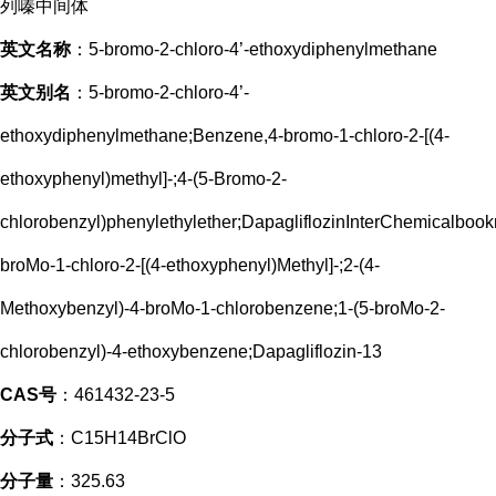
列嗪中间体
英文名称
：5-bromo-2-chloro-4’-ethoxydiphenylmethane
英文别名
：5-bromo-2-chloro-4’-
ethoxydiphenylmethane;Benzene,4-bromo-1-chloro-2-[(4-
ethoxyphenyl)methyl]-;4-(5-Bromo-2-
chlorobenzyl)phenylethylether;DapagliflozinInterChemicalbook
broMo-1-chloro-2-[(4-ethoxyphenyl)Methyl]-;2-(4-
Methoxybenzyl)-4-broMo-1-chlorobenzene;1-(5-broMo-2-
chlorobenzyl)-4-ethoxybenzene;Dapagliflozin-13
CAS号
：461432-23-5
分子式
：C15H14BrClO
分子量
：325.63