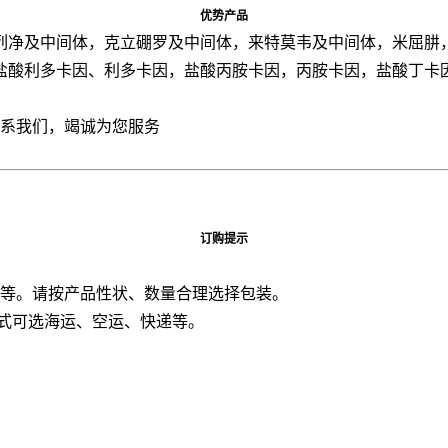
优势产品
列净及中间体，克立硼罗及中间体，来特莫韦及中间体，米屈肼
盐酸利多卡因、利多卡因，盐酸丙胺卡因，丙胺卡因，盐酸丁卡
联系我们，竭诚为您服务
订购提示
板桶等。请按产品性状、数量合理选择包装。
方式可选海运、空运、快递等。