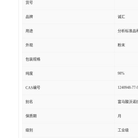
货号
品牌
诚汇
用途
分析标准品
外观
粉末
包装规格
98%
纯度
1240948-77-
CAS编号
别名
富马酸沃诺
保质期
月
级别
工业级