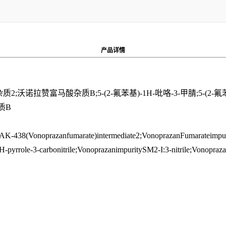
产品
详情
诺拉赞富马酸杂质B;5-(2-氟苯基)-1H-吡咯-3-甲腈;5-(2-氟苯基)-1
杂质B
;TAK-438(Vonoprazanfumarate)intermediate2;VonoprazanFumarateimpur
H-pyrrole-3-carbonitrile;VonoprazanimpuritySM2-I:3-nitrile;Vonopraz