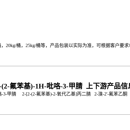
15kg/桶，20kg/桶，25kg/桶等，产品包装以实际为准，可根据客户
5-(2-氟苯基)-1H-吡咯-3-甲腈 上下游产品信
3-甲腈 2-[2-(2-氟苯基)-2-氧代乙基]丙二腈 2-溴-2'-氟苯乙酮