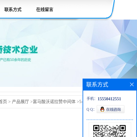
联系方式
在线留言
联系方式
手机：
15550412551
首页
>
产品展厅
>
富马酸沃诺拉赞中间体
>
5-(2-氟苯基)-1H-
Q Q：
8-77-9富马酸沃诺拉赞杂质