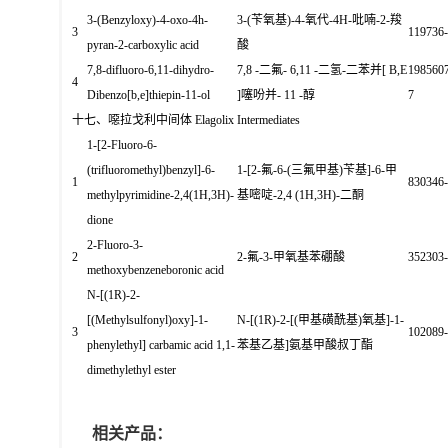
3-(Benzyloxy)-4-oxo-4h-
3-(
苄氧基
)-4-
氧代
-4H-
吡喃
-2-
羧
3
119736-
pyran-2-carboxylic acid
酸
7,8-difluoro-6,11-dihydro-
7,8 -
二氟
- 6,11 -
二氢
-
二苯并
[ B,E
1985607
4
Dibenzo[b,e]thiepin-11-ol
]
噻吩并
- 11 -
醇
7
十七、噁拉戈利中间体
Elagolix Intermediates
1-[2-Fluoro-6-
(trifluoromethyl)benzyl]-6-
1-[2-
氟
-6-(
三氟甲基
)
苄基
]-6-
甲
1
830346-
methylpyrimidine-2,4(1H,3H)-
基嘧啶
-2,4 (1H,3H)-
二酮
dione
2-Fluoro-3-
2
2-
氟
-3-
甲氧基苯硼酸
352303-
methoxybenzeneboronic acid
N-[(1R)-2-
[(Methylsulfonyl)oxy]-1-
N-[(1R)-2-[(
甲基磺酰基
)
氧基
]-1-
3
102089-
phenylethyl] carbamic acid 1,1-
苯基乙基
]
氨基甲酸叔丁酯
dimethylethyl ester
相关产品：