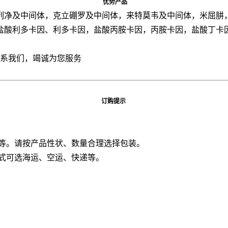
优势产品
列净及中间体，克立硼罗及中间体，来特莫韦及中间体，米屈肼
盐酸利多卡因、利多卡因，盐酸丙胺卡因，丙胺卡因，盐酸丁卡
联系我们，竭诚为您服务
订购提示
桶等。请按产品性状、数量合理选择包装。
方式可选海运、空运、快递等。