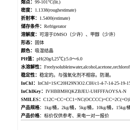
熔点：
99-101°C(lit.)
密度：
1.1338(roughestimate)
折射率：
1.5400(estimate)
储存条件：
Refrigerator
溶解度：
可溶于DMSO（少许）、甲醇（少许）
形态：
固体
颜色：
吸湿结晶
PH值：
pH(20g/l,25℃):5.0～6.0
水溶解性：
Freelysolubleinwater,alcohol,acetone,orchlo
稳定性：
稳定的。与强氧化剂不相容。防潮。
InChI：
InChI=1S/C20H29N3O2.ClH/c1-4-7-14-25-19-15-1
InChIKey：
IVHBBMHQKZBJEU-UHFFFAOYSA-N
SMILES：
C12C=CC=CC1=NC(OCCCC)=CC=2C(=O)
产品规格
：1kg/桶，2kg/桶，5kg/桶，10kg/桶，1
产品价格
：标价仅供参考、来电一对一报价