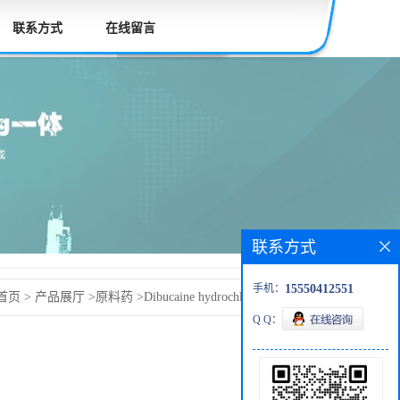
联系方式
在线留言
联系方式
手机：
15550412551
首页
>
产品展厅
>
原料药
>
Dibucaine hydrochloride盐酸地布
Q Q：