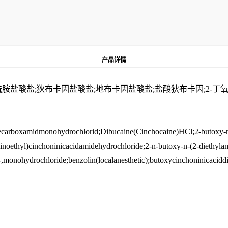
产品
详情
羧基酰胺盐酸盐;狄布卡因盐酸盐;地布卡因盐酸盐;盐酸狄布卡因;2-丁氧
necarboxamidmonohydrochlorid;Dibucaine(Cinchocaine)HCl;2-butoxy-n-
noethyl)cinchoninicacidamidehydrochloride;2-n-butoxy-n-(2-diethyla
,monohydrochloride;benzolin(localanesthetic);butoxycinchoninicacidd