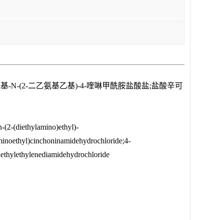
基-N-(2-二乙氨基乙基)-4-喹啉甲酰胺盐酸盐;盐酸辛可
(2-(diethylamino)ethyl)-
minoethyl)cinchoninamidehydrochloride;4-
iethylethylenediamidehydrochloride