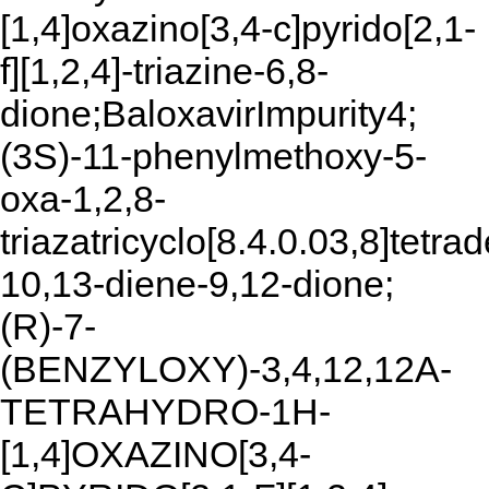
[1,4]oxazino[3,4-c]pyrido[2,1-
f][1,2,4]-triazine-6,8-
dione;BaloxavirImpurity4;
(3S)-11-phenylmethoxy-5-
oxa-1,2,8-
triazatricyclo[8.4.0.03,8]tetra
10,13-diene-9,12-dione;
(R)-7-
(BENZYLOXY)-3,4,12,12A-
TETRAHYDRO-1H-
[1,4]OXAZINO[3,4-