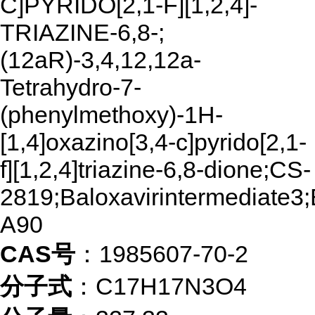
C]PYRIDO[2,1-F][1,2,4]-
TRIAZINE-6,8-;
(12aR)-3,4,12,12a-
Tetrahydro-7-
(phenylmethoxy)-1H-
[1,4]oxazino[3,4-c]pyrido[2,1-
f][1,2,4]triazine-6,8-dione;CS-
2819;Baloxavirintermediate3
A90
CAS号
：1985607-70-2
分子式
：C17H17N3O4