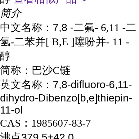
简介
7,8 -
中文名称：
二氟
- 6,11 -
二
氢
-
二苯并
[ B,E ]
噻吩并
- 11 -
醇
简称：
巴沙
C
链
英文名称：7,8-difluoro-6,11-
dihydro-Dibenzo[b,e]thiepin-
11-ol
CAS
：
1985607-83-7
沸点379.5±42.0