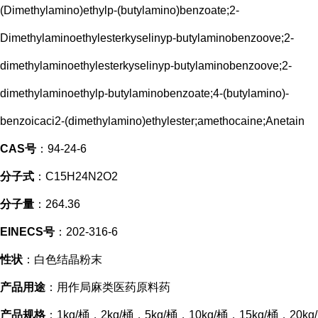
(Dimethylamino)ethylp-(butylamino)benzoate;2-
Dimethylaminoethylesterkyselinyp-butylaminobenzoove;2-
dimethylaminoethylesterkyselinyp-butylaminobenzoove;2-
dimethylaminoethylp-butylaminobenzoate;4-(butylamino)-
benzoicaci2-(dimethylamino)ethylester;amethocaine;Anetain
CAS号
：94-24-6
分子式
：C15H24N2O2
分子量
：264.36
EINECS号
：202-316-6
性状
：白色结晶粉末
产品用途
：用作局麻类医药原料药
产品规格
：1kg/桶，2kg/桶，5kg/桶，10kg/桶，15kg/桶，20kg/