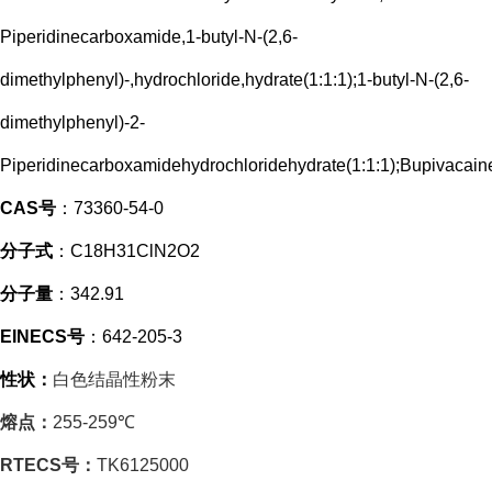
Piperidinecarboxamide,1-butyl-N-(2,6-
dimethylphenyl)-,hydrochloride,hydrate(1:1:1);1-butyl-N-(2,6-
dimethylphenyl)-2-
Piperidinecarboxamidehydrochloridehydrate(1:1:1);Bupivac
CAS号
：
73360-54-0
分子式
：
C18H31ClN2O2
分子量
：
342.91
EINECS号
：
642-205-3
性状：
白色结晶性粉末
熔点：
255-259℃
RTECS号：
TK6125000