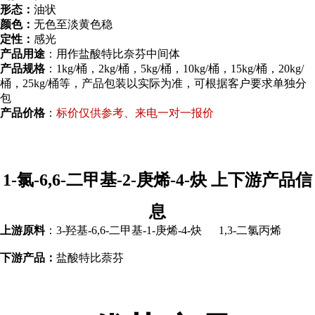
形态：
油状
颜色：
无色至淡黄色稳
定性：
感光
产品用途
：用作盐酸特比奈芬中间体
产品规格
：1kg/桶，2kg/桶，5kg/桶，10kg/桶，15kg/桶，20kg/
桶，25kg/桶等，产品包装以实际为准，可根据客户要求单独分
包
产品价格
：
标价仅供参考、来电一对一报价
1-氯-6,6-二甲基-2-庚烯-4-炔 上下游产品信
息
上游原料
：3-羟基-6,6-二甲基-1-庚烯-4-炔 1,3-二氯丙烯
下游产品：
盐酸特比萘芬