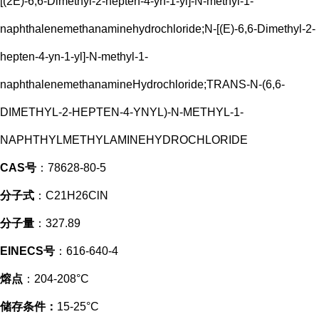
[(2E)-6,6-Dimethyl-2-hepten-4-yn-1-yl]-N-methyl-1-
naphthalenemethanaminehydrochloride;N-[(E)-6,6-Dimethyl-2-
hepten-4-yn-1-yl]-N-methyl-1-
naphthalenemethanamineHydrochloride;TRANS-N-(6,6-
DIMETHYL-2-HEPTEN-4-YNYL)-N-METHYL-1-
NAPHTHYLMETHYLAMINEHYDROCHLORIDE
CAS号
：78628-80-5
分子式
：C21H26ClN
分子量
：327.89
EINECS号
：616-640-4
熔点
：204-208°C
储存条件：
15-25°C