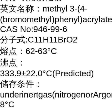
英文名称：methyl 3-(4-
(bromomethyl)phenyl)acrylat
CAS No:946-99-6
分子式:C11H11BrO2
熔点：62-63°C
沸点：
333.9±22.0°C(Predicted)
储存条件：
underinertgas(nitrogenorArgo
8°C