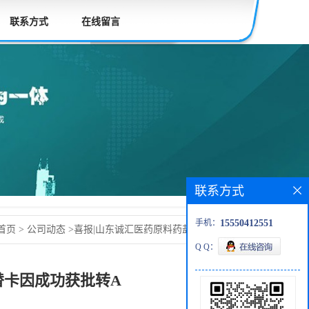
联系方式
在线留言
联系方式
手机：
15550412551
首页
>
公司动态
>
喜报|山东诚汇医药原料药盐酸阿替卡因成
Q Q：
替卡因成功获批转A