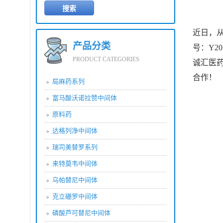
近日，
产品分类
号：Y2
PRODUCT CATEGORIES
诚汇医
合作！
局麻药系列
富马酸沃诺拉赞中间体
原料药
达格列净中间体
瑞司美替罗系列
来特莫韦中间体
乌帕替尼中间体
克立硼罗中间体
磷酸芦可替尼中间体