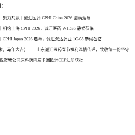
闻：
聚力共赢｜诚汇医药 CPHI China 2026 圆满落幕
相约上海 CPHI 2026，诚汇医药 W1D26 静候莅临
PHI Japan 2026 启幕，诚汇双达药业 1C-08 恭候莅临
末，马年大吉】——山东诚汇医药春节福利温情传递，致敬每一份坚守
烈祝贺我公司原料药丙胺卡因欧洲CEP注册获批