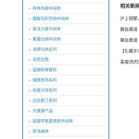
相关新
布林佐胺中间体
沪上相聚，
醋酸乌利司他中间体
奥泽沙星中间体
展会邀请｜
氟雷拉纳中间体
展会邀请｜C
洛替拉纳系列
【礼暖岁
非苏拉赞
喜报|热
盐酸阿来替尼
瑞德西韦系列
依度沙班系列
比拉斯汀系列
大健康产品
盐酸甲氧氯普胺中间体
舒泽曲林