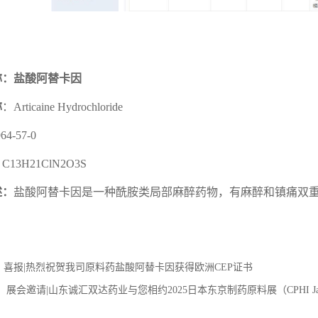
情
称：盐酸阿替卡因
称
：Articaine Hydrochloride
64-57-0
：
C13H21ClN2O3S
述：
盐酸阿替卡因是一种酰胺类局部麻醉药物，有麻醉和镇痛双
：
喜报|热烈祝贺我司原料药盐酸阿替卡因获得欧洲CEP证书
：
展会邀请|山东诚汇双达药业与您相约2025日本东京制药原料展（CPHI Ja