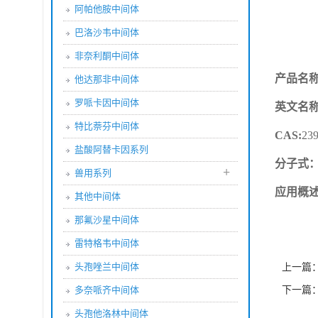
阿帕他胺中间体
巴洛沙韦中间体
产品详
非奈利酮中间体
产品名
他达那非中间体
罗哌卡因中间体
英文名
特比萘芬中间体
CAS:
239
盐酸阿替卡因系列
分子式
+
兽用系列
应用概
其他中间体
那氟沙星中间体
雷特格韦中间体
头孢唑兰中间体
上一篇
下一篇
多奈哌齐中间体
头孢他洛林中间体