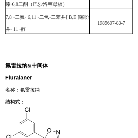
嗪-6,8二酮（巴沙洛韦母核）
7,8 -二氟- 6,11 -二氢-二苯并[ B,E ]噻吩
1985607-83-7
并- 11 -醇
氟雷拉纳&中间体
Fluralaner
名称：氟雷拉纳
结构式：