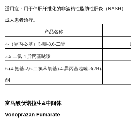
适用症：用于伴肝纤维化的非酒精性脂肪性肝炎（NASH）
成人患者治疗。
产品名称
4-（异丙-2-基）哒嗪-3,6-二醇
3,6-二氯-4-异丙基哒嗪
6-(4-氨基-2,6-二氯苯氧基)-4-异丙基哒嗪-3(2H)-
酮
富马酸伏诺拉生&中间体
Vonoprazan Fumarate