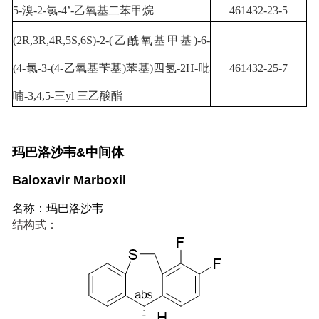
5-溴-2-氯-4’-乙氧基二苯甲烷
461432-23-5
(2R,3R,4R,5S,6S)-2-(乙酰氧基甲基)-6-
(4-氯-3-(4-乙氧基苄基)苯基)四氢-2H-吡
461432-25-7
喃-3,4,5-三yl 三乙酸酯
玛巴洛沙韦&中间体
Baloxavir Marboxil
名称：玛巴洛沙韦
结构式：