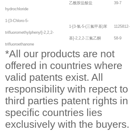
乙酰胺盐酸盐
39-7
hydrochloride
1-[3-Chloro-5-
1-[3-氯-5-(三氟甲基)苯
1125812-
trifluoromethylphenyl]-2,2,2-
基]-2,2,2-三氟乙酮
58-9
trifluoroethanone
*All our products are not
offered in countries where
valid patents exist. All
responsibility with repect to
third parties patent rights in
specific countries lies
exclusively with the buyers.