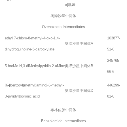
e]吡嗪
奥泽沙星中间体
Ozenoxacin Intermediates
ethyl 7-chloro-8-methyl-4-oxo-1,4-
103877-
奥泽沙星中间体A
dihydroquinoline-3-carboxylate
51-6
245765-
5-broMo-N,3-diMethylpyridin-2-aMine
奥泽沙星中间体B
66-6
[6-[benzoyl(methyl)amino]-5-methyl-
446299-
奥泽沙星中间体D
3-pyridyl]boronic acid
81-6
布林佐胺中间体
Brinzolamide Intermediates