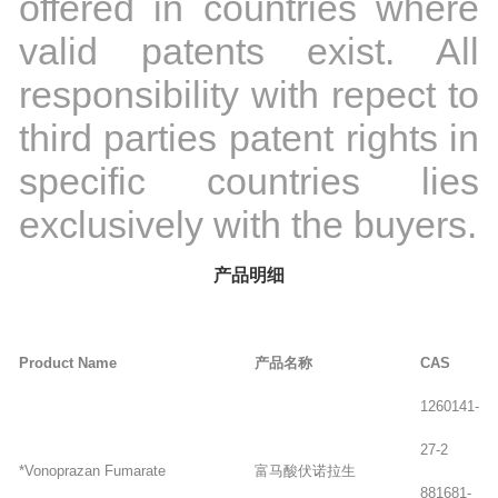
offered in countries where
valid patents exist. All
responsibility with repect to
third parties patent rights in
specific countries lies
exclusively with the buyers.
产品明细
Product Name
产品名称
CAS
1260141-
27-2
*Vonoprazan Fumarate
富马酸伏诺拉生
881681-