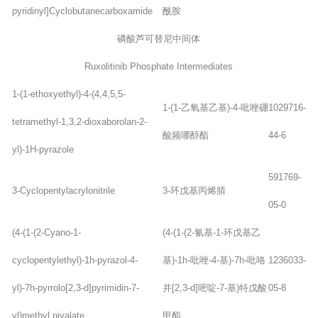
pyridinyl]Cyclobutanecarboxamide
酰胺
磷酸芦可替尼中间体
Ruxolitinib Phosphate Intermediates
1-(1-ethoxyethyl)-4-(4,4,5,5-
1-(1-乙氧基乙基)-4-吡唑硼
1029716-
tetramethyl-1,3,2-dioxaborolan-2-
酸频哪醇酯
44-6
yl)-1H-pyrazole
591769-
3-Cyclopentylacrylonitrile
3-环戊基丙烯腈
05-0
(4-(1-(2-Cyano-1-
(4-(1-(2-氰基-1-环戊基乙
cyclopentylethyl)-1h-pyrazol-4-
基)-1h-吡唑-4-基)-7h-吡咯
1236033-
yl)-7h-pyrrolo[2,3-d]pyrimidin-7-
并[2,3-d]嘧啶-7-基)特戊酸
05-8
yl)methyl pivalate
甲酯