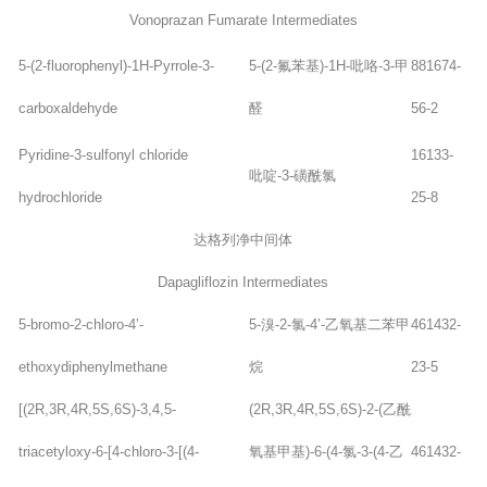
Vonoprazan Fumarate Intermediates
5-(2-fluorophenyl)-1H-Pyrrole-3-
5-(2-氟苯基)-1H-吡咯-3-甲
881674-
carboxaldehyde
醛
56-2
Pyridine-3-sulfonyl chloride
16133-
吡啶-3-磺酰氯
hydrochloride
25-8
达格列净中间体
Dapagliflozin Intermediates
5-bromo-2-chloro-4’-
5-溴-2-氯-4’-乙氧基二苯甲
461432-
ethoxydiphenylmethane
烷
23-5
[(2R,3R,4R,5S,6S)-3,4,5-
(2R,3R,4R,5S,6S)-2-(乙酰
triacetyloxy-6-[4-chloro-3-[(4-
氧基甲基)-6-(4-氯-3-(4-乙
461432-