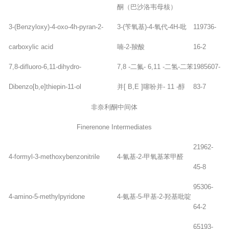
酮（巴沙洛韦母核）
3-(Benzyloxy)-4-oxo-4h-pyran-2-
3-(苄氧基)-4-氧代-4H-吡
119736-
carboxylic acid
喃-2-羧酸
16-2
7,8-difluoro-6,11-dihydro-
7,8 -二氟- 6,11 -二氢-二苯
1985607-
Dibenzo[b,e]thiepin-11-ol
并[ B,E ]噻吩并- 11 -醇
83-7
非奈利酮中间体
Finerenone Intermediates
21962-
4-formyl-3-methoxybenzonitrile
4-氰基-2-甲氧基苯甲醛
45-8
95306-
4-amino-5-methylpyridone
4-氨基-5-甲基-2-羟基吡啶
64-2
65193-