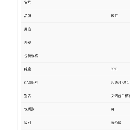
货号
品牌
诚汇
用途
外观
包装规格
99%
纯度
881681-00-1
CAS编号
别名
文诺普兰标准
保质期
月
级别
医药级