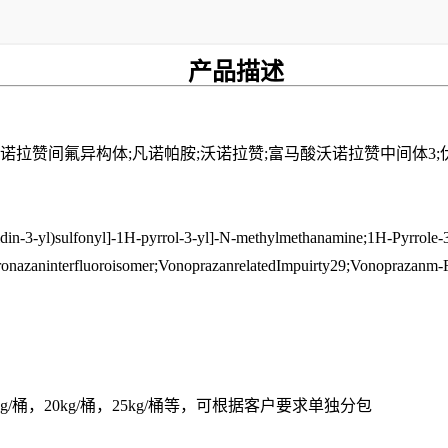
产品描述
赞间氟异构体;凡诺帕胺;沃诺拉赞;富马酸沃诺拉赞中间体3;伏诺拉赞;5
din-3-yl)sulfonyl]-1H-pyrrol-3-yl]-N-methylmethanamine;1H-Pyrrole-
ronazaninterfluoroisomer;VonoprazanrelatedImpuirty29;Vonoprazanm-
，15kg/桶，20kg/桶，25kg/桶等，可根据客户要求单独分包