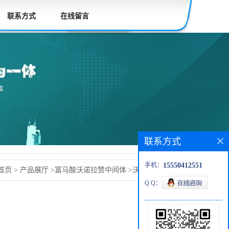
联系方式
在线留言
联系方式
手机：
15550412551
首页
>
产品展厅
>
富马酸沃诺拉赞中间体
>
沃诺拉赞 富马酸
Q Q：