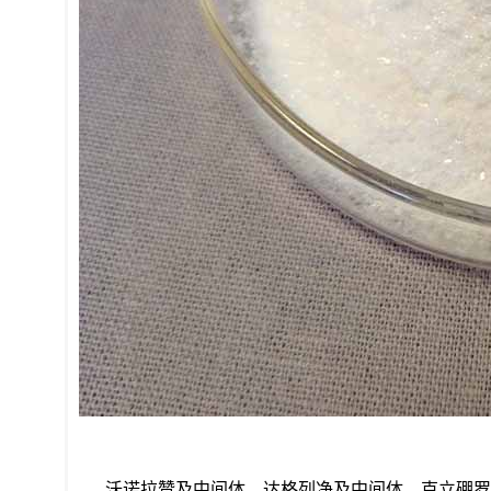
沃诺拉赞及中间体，达格列净及中间体，克立硼罗