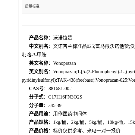
质量标准
产品名称
：沃诺拉赞
中文别名
：文诺普兰标准品025;富马酸沃诺他赞;沃诺拉
吡咯-3-甲胺
英文名称
：Vonoprazan
英文别名
：Vonoprazan;1-[5-(2-Fluorophenyl)-1-[(pyri
pyridinylsulfonyl);TAK-438(freebase);Vonoprazan-025;Vo
CAS号
：881681-00-1
分子式
：C17H16FN3O2S
分子量
：345.39
产品用途
：用作医药中间体
产品规格
：1kg/桶，2kg/桶，5kg/桶，10kg/桶
产品价格
：标价仅供参考、来电一对一报价