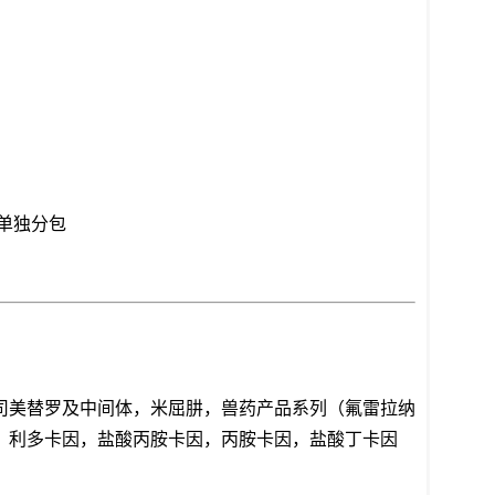
要求单独分包
司美替罗及中间体，米屈肼，兽药产品系列（氟雷拉纳
、利多卡因，盐酸丙胺卡因，丙胺卡因，盐酸丁卡因