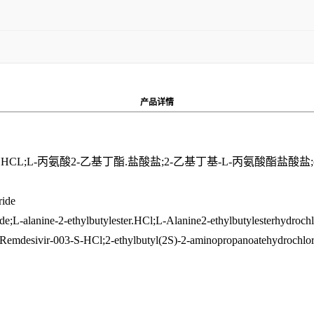
产品
详情
L-丙氨酸2-乙基丁酯.盐酸盐;2-乙基丁基-L-丙氨酸酯盐酸盐;(S)
ride
e;L-alanine-2-ethylbutylester.HCl;L-Alanine2-ethylbutylesterhydroch
emdesivir-003-S-HCl;2-ethylbutyl(2S)-2-aminopropanoatehydrochlor