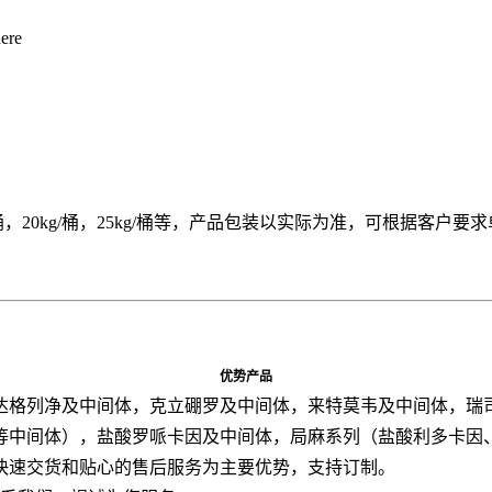
here
15kg/桶，20kg/桶，25kg/桶等，产品包装以实际为准，可根据客户
优势产品
达格列净及中间体，克立硼罗及中间体，来特莫韦及中间体，瑞
等中间体），盐酸罗哌卡因及中间体，局麻系列（盐酸利多卡因
快速交货和贴心的售后服务为主要优势，支持订制。