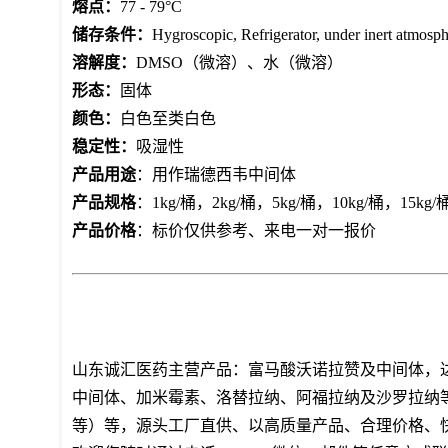
熔点：
77 - 79°C
储存条件：
Hygroscopic, Refrigerator, under inert atmosp
溶解度：
DMSO（微溶）、水（微溶）
形态：
固体
颜色：
白色至类白色
稳定性：
吸湿性
产品用途
：用作瑞德西韦中间体
产品规格
：1kg/桶，2kg/桶，5kg/桶，10kg/桶，
产品价格
：标价仅供参考、来电一对一报价
山东诚汇医药主营产品：富马酸沃诺拉赞及中间体，
中间体、加米霉素、洛替拉纳、阿福拉纳及沙罗拉纳
等）等，源头工厂直供、以高质量产品、合理价格、