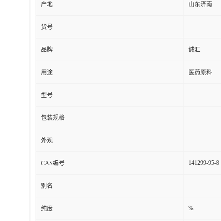
产地
山东济南
货号
品牌
诚汇
用途
医药原料
型号
包装规格
外观
141299-95-8
CAS编号
别名
%
纯度